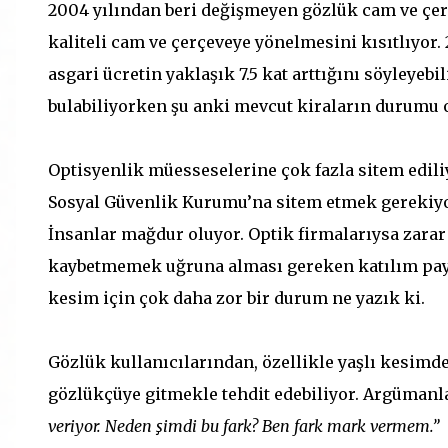
2004 yılından beri değişmeyen gözlük cam ve çerç
kaliteli cam ve çerçeveye yönelmesini kısıtlıyor.
asgari ücretin yaklaşık 7.5 kat arttığını söyleyebi
bulabiliyorken şu anki mevcut kiraların durumu o
Optisyenlik müesseselerine çok fazla sitem edil
Sosyal Güvenlik Kurumu’na sitem etmek gerekiyor
İnsanlar mağdur oluyor. Optik firmalarıysa zara
kaybetmemek uğruna alması gereken katılım payı v
kesim için çok daha zor bir durum ne yazık ki.
Gözlük kullanıcılarından, özellikle yaşlı kesimde
gözlükçüye gitmekle tehdit edebiliyor. Argümanla
veriyor. Neden şimdi bu fark? Ben fark mark vermem.”