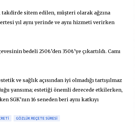
 takdirde sitem edilen, müşteri olarak ağzına
rtesi yıl aynı yerinde ve aynı hizmeti verirken
evesinin bedeli 250₺’den 350₺’ye çıkartıldı. Camı
tetik ve sağlık açısından iyi olmadığı tartışılmaz
duğu yansıma; estetiği önemli derecede etkilerken,
rken SGK’nın 16 seneden beri aynı katkıyı
CRETI
GÖZLÜK REÇETE SÜRESI