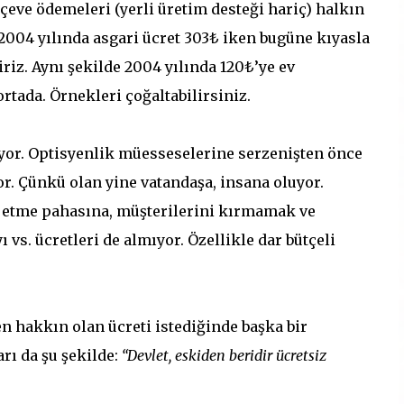
eve ödemeleri (yerli üretim desteği hariç) halkın
 2004 yılında asgari ücret 303₺ iken bugüne kıyasla
liriz. Aynı şekilde 2004 yılında 120₺’ye ev
rtada. Örnekleri çoğaltabilirsiniz.
iyor. Optisyenlik müesseselerine serzenişten önce
. Çünkü olan yine vatandaşa, insana oluyor.
r etme pahasına, müşterilerini kırmamak ve
s. ücretleri de almıyor. Özellikle dar bütçeli
n hakkın olan ücreti istediğinde başka bir
rı da şu şekilde:
“Devlet, eskiden beridir ücretsiz