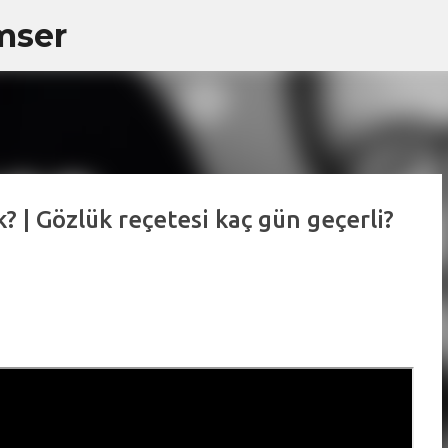
mser
Ana içeriğe atla
 | Gözlük reçetesi kaç gün geçerli?