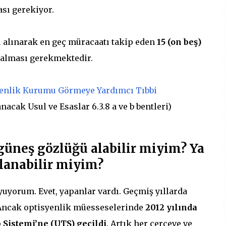
sı gerekiyor.
 alınarak en geç müracaatı takip eden
15 (on beş)
 alması gerekmektedir.
enlik Kurumu Görmeye Yardımcı Tıbbi
acak Usul ve Esaslar 6.3.8 a ve b bentleri)
güneş gözlüğü alabilir miyim? Ya
lanabilir miyim?
yuyorum. Evet, yapanlar vardı. Geçmiş yıllarda
. Ancak optisyenlik müesseselerinde
2012 yılında
 Sistemi’ne (UTS) geçildi
. Artık her çerçeve ve