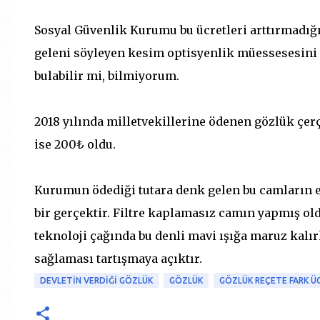
Sosyal Güvenlik Kurumu bu ücretleri arttırmadığı
geleni söyleyen kesim optisyenlik müessesesini e
bulabilir mi, bilmiyorum.
2018 yılında milletvekillerine ödenen gözlük çerç
ise 200₺ oldu.
Kurumun ödediği tutara denk gelen bu camların es
bir gerçektir. Filtre kaplamasız camın yapmış ol
teknoloji çağında bu denli mavi ışığa maruz kalı
sağlaması tartışmaya açıktır.
DEVLETIN VERDIĞI GÖZLÜK
GÖZLÜK
GÖZLÜK REÇETE FARK Ü