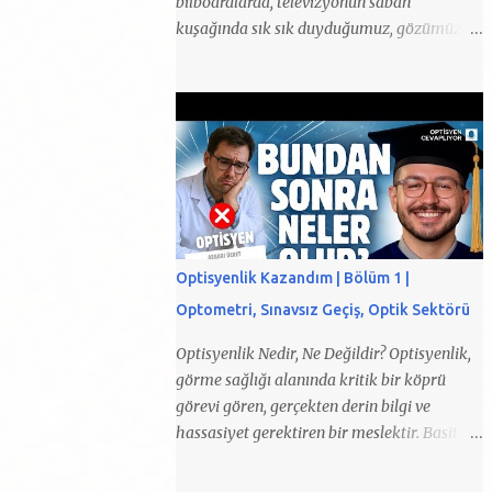
bilboardlarda, televizyonun sabah
kuşağında sık sık duyduğumuz, gözümüze
sokulan, sağlığın nasıl ticarete döndüğünü
apaçık gözler önüne seren göz çizdirme
ameliyatı reklamları insanlara asla
gerçekleşmeyecek vaatlerde bulunuyor.
Sağlığın ticareti olmaz. Ne hastalar müşteri
ne de doktorlar tüccardır. Beyninin bir
köşesinde lasik olmalısın diyen bir ses
duyduğunu biliyorum. Merak etme, bu sesi
hepimiz lasik olmasa da başka şekillerde
Optisyenlik Kazandım | Bölüm 1 |
duyuyoruz. Çünkü bu teknolojiler karşı
Optometri, Sınavsız Geçiş, Optik Sektörü
konulmaz, davetkar bir biçimde bize devrim
gibi sunulup empoze ediliyor. Aynı zamanda
Optisyenlik Nedir, Ne Değildir? Optisyenlik,
bu işlemler etik ve yasal olmamasına
görme sağlığı alanında kritik bir köprü
rağmen bize “kartal gözü, gözlükten
görevi gören, gerçekten derin bilgi ve
kurtulma, gözlüğünüzü atın” diyerek her
hassasiyet gerektiren bir meslektir. Basit bir
yerde reklamını yapıp insanların bilgisizliği
gözlük seçimi yapmakla
istismar ediliyor. Bu şekilde büyülenmiş
karıştırılmamalıdır. Optisyenlik, yasal