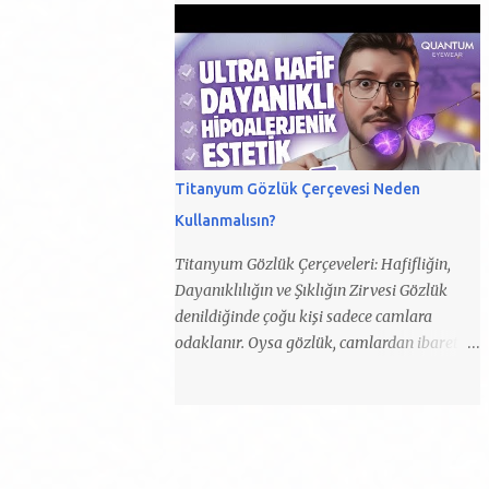
birine bu aşamadan sonra siz hangi lasik
olarak tanımlanmış bir sağlık meslek
komplikasyonundan bahsederseniz
grubunun üyesi olarak halk sağlığına
bahsedin sizi dinlemiyor. Artık onun tek
hizmet eden bir meslektir. Sadece satış
beklentisi kartal gibi görmek ve gözlükten
danışmanlığı yapmak değildir; göz hekimi
kur...
tarafından reçete edilen görme kusurlarını
gidermeye yönelik optik ürünleri, kişiye özel
ihtiyaçlara göre hazırlamak ve
Titanyum Gözlük Çerçevesi Neden
uygunluğunu sağlamakla yükümlüdür.
Kullanmalısın?
Optisyenlik, yalnızca ticari bir faaliyet değil,
halk sağlığını doğrudan ilgilendiren
Titanyum Gözlük Çerçeveleri: Hafifliğin,
profesyonel bir hizmettir. Sınavsız Geçiş
Dayanıklılığın ve Şıklığın Zirvesi Gözlük
Dönemi Uzun yıllar boyunca meslek
denildiğinde çoğu kişi sadece camlara
liselerinden mezun olan öğrenciler, sınavsız
odaklanır. Oysa gözlük, camlardan ibaret
geçiş ile üniversitelerin optisyenlik
değildir. Asıl fark yaratan ve tüm deneyimi
programlarına doğrudan yerleşebiliyordu.
şekillendiren unsur çerçevedir .
Yani yüksek puan alan bir öğrenci bile, bu
Konforunuzu, tarzınızı ve gözlüğünüzün
öncelik nedeniyle programa giremiyordu.
ömrünü belirleyen bu detay, gözlük
2013-2014 eğitim sezonuyla birlikte İnönü
seçiminin en kritik parçasıdır. Bugün sizlerle