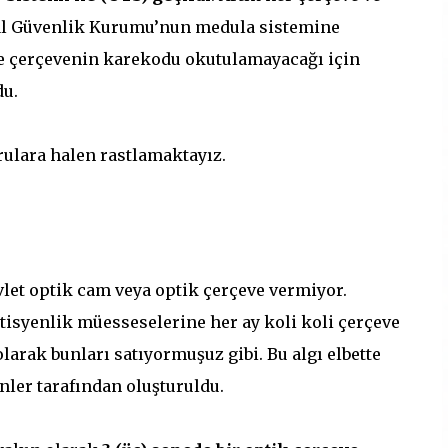
yal Güvenlik Kurumu’nun medula sistemine
e çerçevenin karekodu okutulamayacağı için
du.
rulara halen rastlamaktayız.
vlet optik cam veya optik çerçeve vermiyor.
ptisyenlik müesseselerine her ay koli koli çerçeve
arak bunları satıyormuşuz gibi. Bu algı elbette
nler tarafından oluşturuldu.