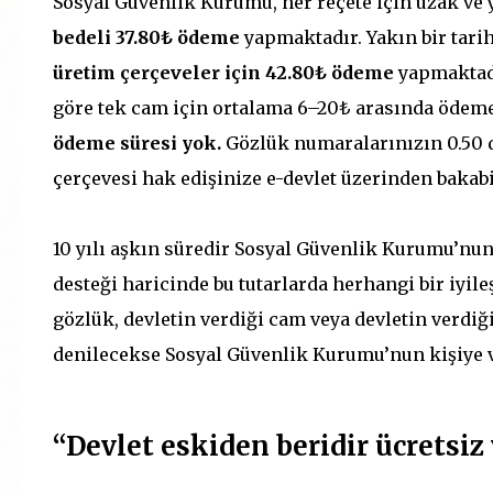
Sosyal Güvenlik Kurumu, her reçete için uzak ve
bedeli 37.80₺ ödeme
yapmaktadır. Yakın bir tari
üretim çerçeveler için 42.80₺ ödeme
yapmaktadı
göre tek cam için ortalama 6–20₺ arasında ödem
ödeme süresi yok.
Gözlük numaralarınızın 0.50 d
çerçevesi hak edişinize e-devlet üzerinden bakabi
10 yılı aşkın süredir Sosyal Güvenlik Kurumu’nun 
desteği haricinde bu tutarlarda herhangi bir iyile
gözlük, devletin verdiği cam veya devletin verdiği
denilecekse Sosyal Güvenlik Kurumu’nun kişiye ve
“Devlet eskiden beridir ücretsiz