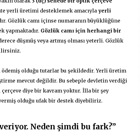
 yakın olarak
3 (üç) senede bir optik çerçeve
hte yerli üretimi desteklemek amacıyla
yerli
r. Gözlük camı içinse numaranın büyüklüğüne
ek yapmaktadır.
Gözlük camı için herhangi bir
erece düşmüş veya artmış olması yeterli. Gözlük
lirsiniz.
ödemiş olduğu tutarlar bu şekildedir. Yerli üretim
ştirme mevcut değildir. Bu sebeple devletin verdiği
 çerçeve diye bir kavram yoktur. İlla bir şey
rmiş olduğu ufak bir destek diyebiliriz.
 veriyor. Neden şimdi bu fark?”