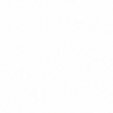
Üniversitesi’nin YÖK’e başvurusu sonucu s...
bu konuda en iddialı oyunculardan birini
konuşacağız: Titanyum gözlük çerçeveleri!
Titanyum Nedir? Neden Bu Kadar Özel?
Titanyum, gözlük çerçevesi malzemeleri
arasında adeta bir “taht sahibi”. Bu ününü
fazlasıyla hak ediyor çünkü inanılmaz
derecede hafif bir metal. Öyle ki, gözlüğü
taktığınızı bile unutabilirsiniz. Özellikle gün
boyu gözlük takanlar için burun kemiğinde
oluşan izler veya ağırlık hissi tamamen
ortadan kalkıyor. Gramajdaki küçücük bir
fark bile konfor açısından büyük bir fark
yaratıyor. Ama titanyumun avantajı sadece
hafiflik değil. Son derece sağlam bir
malzeme. Yanlışlıkla üzerine otursanız bile
kolay kol...